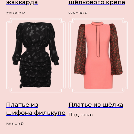
жаккарда
шёлкового крепа
229 000
₽
276 000
₽
Платье из
Платье из шёлка
шифона филькупе
Под заказ
195 000
₽