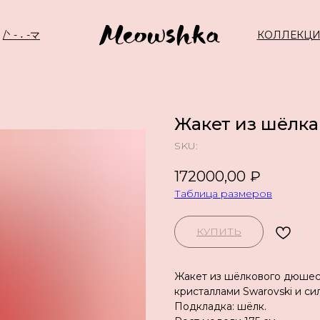
/ᐠ - ˕ -マ
КОЛЛЕКЦ
Жакет из шёлка
SKU:
172000,00
₽
Таблица размеров
КУПИТЬ
Жакет из шёлкового дюшес
кристаллами Swarovski и си
Подкладка: шёлк.