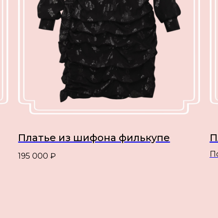
Платье из шифона филькупе
П
П
195 000
₽