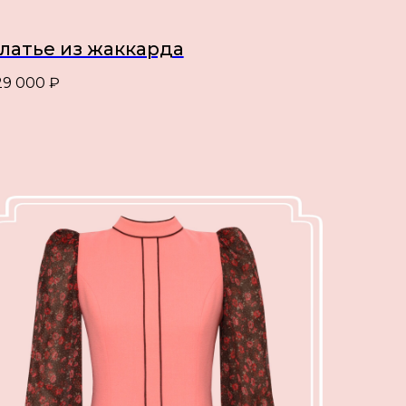
латье из жаккарда
29 000
₽