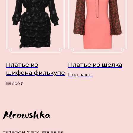
Платье из
Платье из шёлка
шифона филькупе
Под заказ
195 000
₽
TЕЛЕФОН:
7 (924) 698-98-98