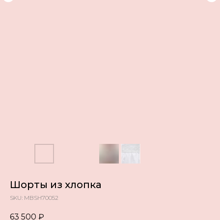
Шорты из хлопка
SKU:
MBSH70052
63 500
₽