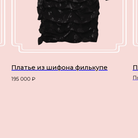
Платье из шифона филькупе
П
П
195 000
₽