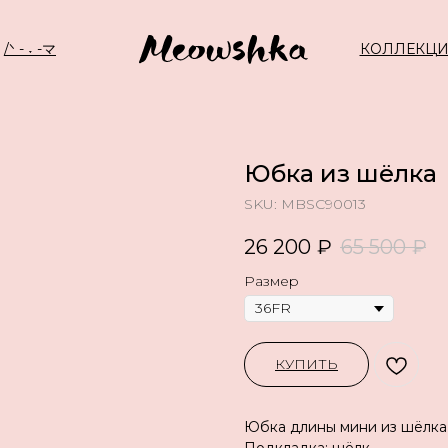
/ᐠ - ˕ -マ
КОЛЛЕКЦ
Юбка из шёлка
SKU:
MBSC90013
26 200
₽
65 500
₽
Размер
КУПИТЬ
Юбка длины мини из шёлка