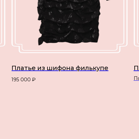
Платье из шифона филькупе
П
П
195 000
₽