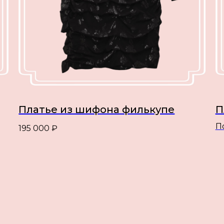
Платье из шифона филькупе
П
П
195 000
₽