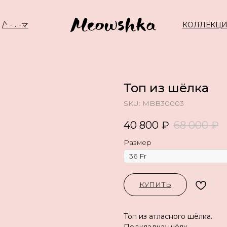
/ᐠ - ˕ -マ
КОЛЛЕКЦ
Топ из шёлка
SKU:
MBB30003
40 800
₽
68 000
₽
Размер
КУПИТЬ
Топ из атласного шёлка.