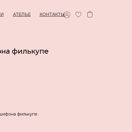
ИИ
АТЕЛЬЕ
КОНТАКТЫ
она филькупе
шифона филькупе.