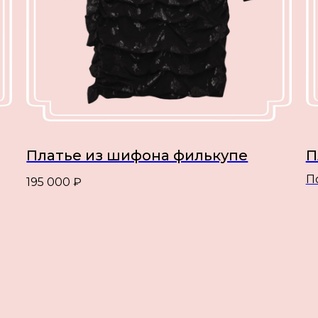
Платье из шифона филькупе
П
П
195 000
₽