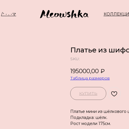
/ᐠ - ˕ -マ
КОЛЛЕКЦ
Платье из шиф
SKU:
195000,00
₽
Таблица размеров
КУПИТЬ
Платье мини из шёлкового 
Подкладка: шёлк.
Рост модели 175см.