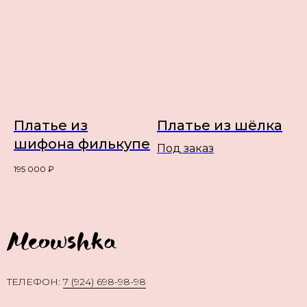
Платье из
Платье из шёлка
шифона филькупе
Под заказ
195 000
₽
TЕЛЕФОН:
7 (924) 698-98-98