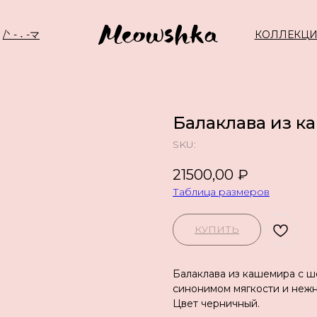
/ᐠ - ˕ -マ
КОЛЛЕКЦ
Балаклава из к
SKU:
21500,00
₽
Таблица размеров
КУПИТЬ
Балаклава из кашемира с ш
синонимом мягкости и нежн
Цвет черничный.