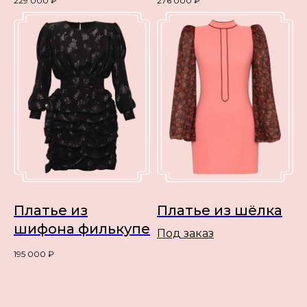
229 000
₽
276 000
₽
Платье из
Платье из шёлка
шифона филькупе
Под заказ
195 000
₽