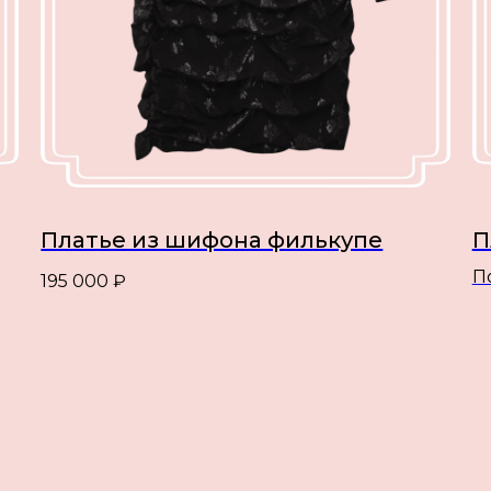
Платье из шифона филькупе
П
П
195 000
₽